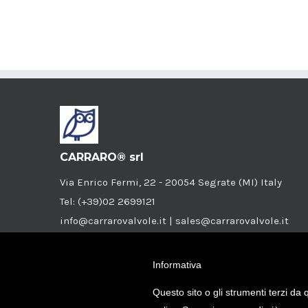
CARRARO® srl
Via Enrico Fermi, 22 - 20054 Segrate (MI) Italy
Tel: (+39)02 2699121
info@carrarovalvole.it | sales@carrarovalvole.it
P.I./C.F.: 04825610159
Società a socio unico iscritta R.E.A. Milano nr.
Informativa
1043015
Questo sito o gli strumenti terzi da q