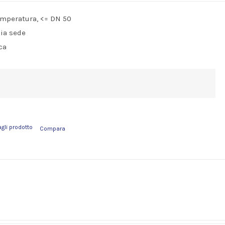
emperatura, <= DN 50
ia sede
ca
agli prodotto
Compara