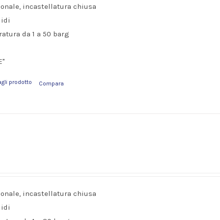
ionale, incastellatura chiusa
idi
ratura da 1 a 50 barg
a
E"
agli prodotto
Compara
J
ionale, incastellatura chiusa
idi