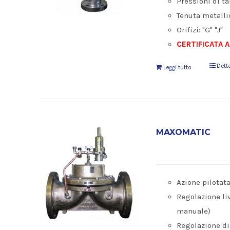
Pressioni di ta
Tenuta metallic
Orifizi: "G" "J"
CERTIFICATA 
Dett
Leggi tutto
MAXOMATIC
Azione pilotata
Regolazione liv
manuale)
Regolazione di