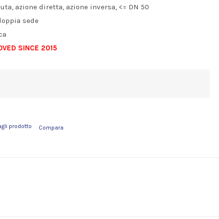
nuta, azione diretta, azione inversa, <= DN 50
doppia sede
ca
VED SINCE 2015
agli prodotto
Compara