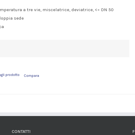
mperatura a tre vie, miscelatrice, deviatrice, <= DN 50
doppia sede
ca
agli prodotto
Compara
CONTATTI
F