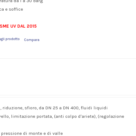
ratura da 1 a 30 barg
a e soffice
ASME UV DAL 2015
agli prodotto
Compara
, riduzione, sfioro, da DN 25 a DN 400, fluidi liquidi
ello, limitazione portata, (anti colpo d'ariete), (regolazione
 pressione di monte e di valle