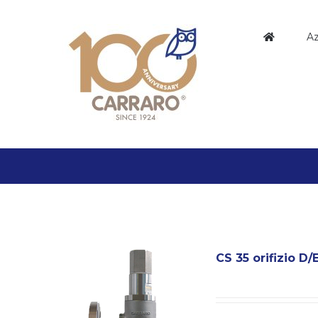
Salta
al
Az
contenuto
CS 35 orifizio D/