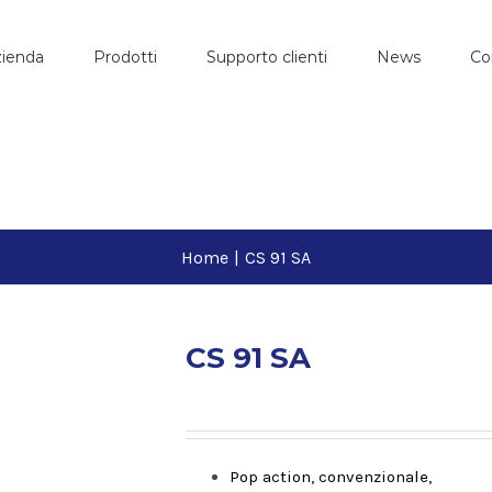
ienda
Prodotti
Supporto clienti
News
Co
Home
|
CS 91 SA
CS 91 SA
Pop action, convenzionale,