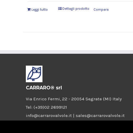
Dettagli prodotto
Leggi tutto
Compara
CARRARO® srl
Via Enrico Fermi, 22 - 20054 Segrate (MI) Italy
Tel: (+39)02 2699121
info@carrarovalvole.it | sales@carrarovalvole.it
P.I./C.F.: 04825610159
Società a socio unico iscritta R.E.A. Milano nr.