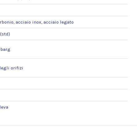
arbonio
,
acciaio inox
,
acciaio legato
(std)
 barg
egli orifizi
leva