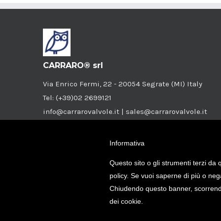
CARRARO® srl
Via Enrico Fermi, 22 - 20054 Segrate (MI) Italy
Tel: (+39)02 2699121
info@carrarovalvole.it | sales@carrarovalvole.it
P.I./C.F.: 04825610159
Società a socio unico iscritta R.E.A. Milano nr.
Informativa
1043015
Questo sito o gli strumenti terzi da q
policy. Se vuoi saperne di più o neg
Privacy Policy
|
Cookie Policy
Chiudendo questo banner, scorrendo
dei cookie.