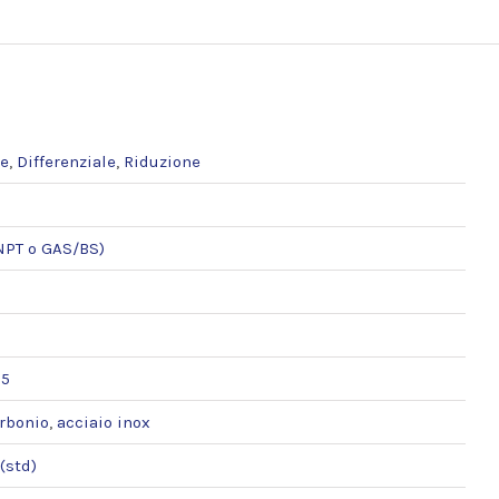
e
,
Differenziale
,
Riduzione
-NPT o GAS/BS)
95
arbonio
,
acciaio inox
(std)